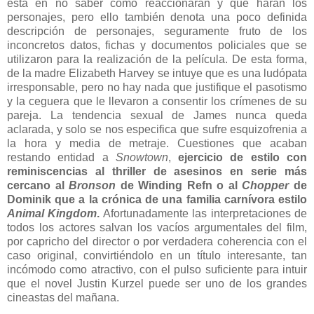
está en no saber cómo reaccionarán y qué harán los
personajes, pero ello también denota una poco definida
descripción de personajes, seguramente fruto de los
inconcretos datos, fichas y documentos policiales que se
utilizaron para la realización de la película. De esta forma,
de la madre Elizabeth Harvey se intuye que es una ludópata
irresponsable, pero no hay nada que justifique el pasotismo
y la ceguera que le llevaron a consentir los crímenes de su
pareja. La tendencia sexual de James nunca queda
aclarada, y solo se nos especifica que sufre esquizofrenia a
la hora y media de metraje. Cuestiones que acaban
restando entidad a
Snowtown
,
ejercicio de estilo con
reminiscencias al thriller de asesinos en serie más
cercano al
Bronson
de Winding Refn o al
Chopper
de
Dominik que a la crónica de una familia carnívora estilo
Animal Kingdom
.
Afortunadamente las interpretaciones de
todos los actores salvan los vacíos argumentales del film,
por capricho del director o por verdadera coherencia con el
caso original, convirtiéndolo en un título interesante, tan
incómodo como atractivo, con el pulso suficiente para intuir
que el novel Justin Kurzel puede ser uno de los grandes
cineastas del mañana.